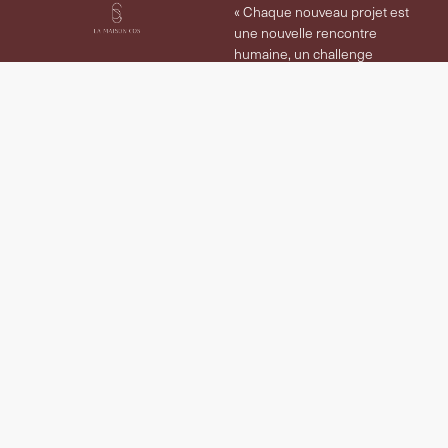
« Chaque nouveau projet est
une nouvelle rencontre
humaine, un challenge
passionnant. Le défi est
d’écouter activement les envies
et les besoins de nos clients,
de les traduire, les transformer
avec justesse. Écrire l’histoire
qui les lie à leur intérieur… »