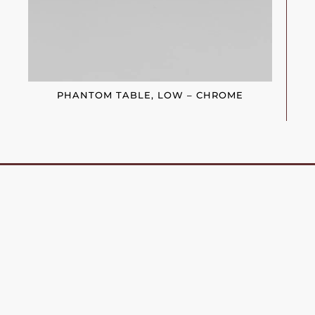
PHANTOM TABLE, LOW – CHROME
« Chaque nouveau projet est
une nouvelle rencontre
humaine, un challenge
passionnant. Le défi est
d’écouter activement les envies
et les besoins de nos clients,
de les traduire, les transformer
avec justesse. Écrire l’histoire
qui les lie à leur intérieur… »